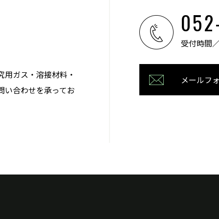
052
受付時間／08
究用ガス・溶接材料・
メールフ
問い合わせを承ってお
。