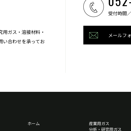
052
受付時間／08
究用ガス・溶接材料・
メールフ
問い合わせを承ってお
。
ホーム
産業用ガス
分析・研究用ガス