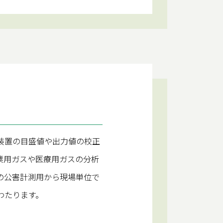
装置の目盛値や出力値の校正
業用ガスや医療用ガスの分析
の公害計測用から現場単位で
わたります。