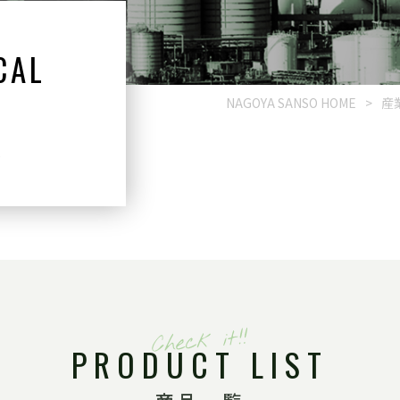
CAL
H
NAGOYA SANSO HOME
>
産
ス
PRODUCT LIST