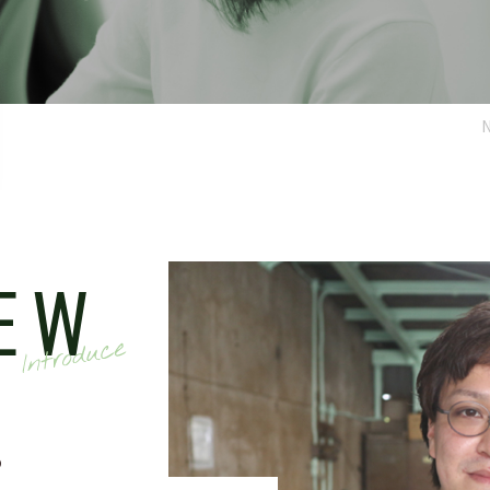
IEW
る